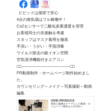
ビビッドは個室で安心
4台の換気扇はフル稼働中！
Co2センサーで二酸化炭素濃度を管理
お客様同士の非接触を考慮
スタッフはマスク着用を徹底
手洗い・うがい・手指消毒
ウイルス除去の銀イオン空間
空気清浄機能付きエアコン
□□---------------------------------------□□
PR動画制作・ホームページ制作始めまし
た。
カウンセリング～メイク～写真撮影～動画
編集
VIVID-PRODUCE
美容と健康をテーマとした動画・ホ
ームページ制作ならVIVIDへ