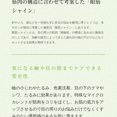
筋肉の構造に合わせて考案した「眼筋
シャイン」
針やメス、薬などを一切使わずに目元の悩みを解消に導くヒミツは、当
サロンが独自に考案した施術法「眼筋シャイン」にあります。
眼筋シャインとは、目の周りの筋肉「眼輪筋」の構造に合わせた施術法
のことであり、加齢や疲労によって生じた疲れ目や瞼の下がりなどをリ
セットさせる効果が期待できます。
気になる瞼や目の際までケアできる
安全性
瞼の小じわやたるみ、色素沈着、目の下のクマや
シワ、たるみに効果があります。特殊なマイクロ
カレントが筋肉をコリをほぐし、お肌の底力をア
ップさせるので目の周りのお悩みだけでなくくす
みのない透明感のあるお肌に導きます。