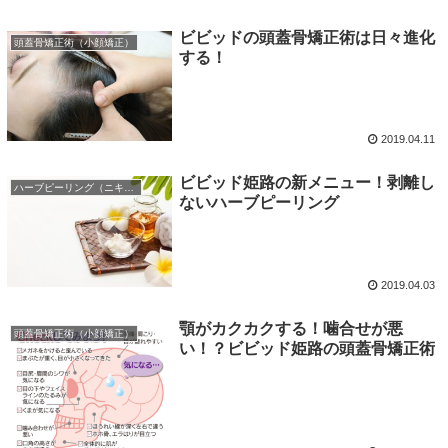
ビビッドの頭蓋骨矯正術は日々進化
頭蓋骨矯正術（小顔矯正）
する！
2019.04.11
ビビッド姫路の新メニュー！剥離し
ハーブピーリング（ニキビ・毛穴・肌質改善）
ないハーブピーリング
2019.04.03
顎がカクカクする！噛合せが悪
頭蓋骨矯正術（小顔矯正）
い！？ビビッド姫路の頭蓋骨矯正術