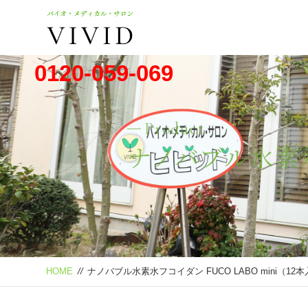
0120-059-069
Product
ナノバブル水素水
HOME
//
ナノバブル水素水フコイダン FUCO LABO mini（12