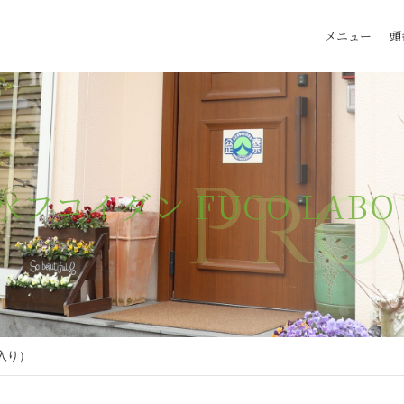
メニュー
頭
Pro
フコイダン FUCO LABO 
本入り）