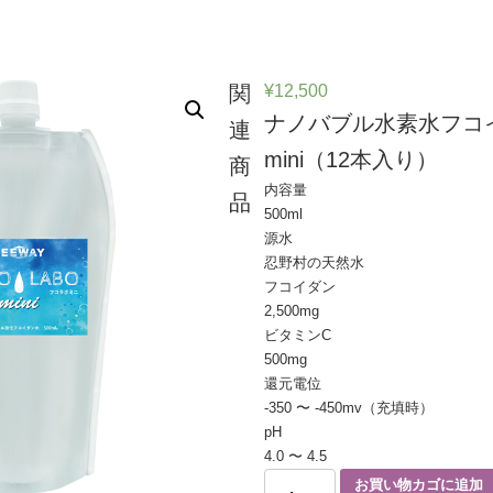
¥
12,500
関
ナノバブル水素水フコイダ
連
mini（12本入り）
商
内容量
品
500ml
源水
忍野村の天然水
フコイダン
2,500mg
ビタミンC
500mg
還元電位
-350 〜 -450mv（充填時）
pH
4.0 〜 4.5
お買い物カゴに追加