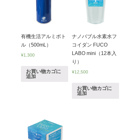
有機生活アルミボト
ナノバブル水素水フ
ル（500mL）
コイダン FUCO
LABO mini（12本入
¥
1,300
り）
お買い物カゴに
¥
12,500
追加
お買い物カゴに
追加