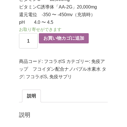
ビタミンC誘導体「AA-2G」20,000mg
還元電位 -350 〜 -450mv（充填時）
pH 4.0 〜 4.5
お取り寄せができます
お買い物カゴに追加
商品コード:
フコラボS
カテゴリー:
免疫ア
ップ フコイダン配合ナノバブル水素水
タ
グ:
フコラボS
,
免疫サプリ
説明
説明