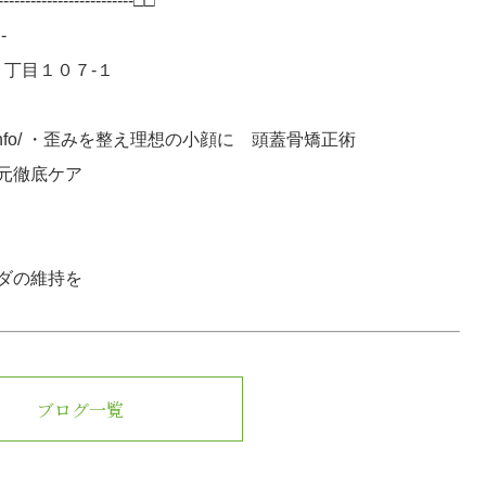
----------------------□□
-
１丁目１０７-１
ivid-beauty.info/ ・歪みを整え理想の小顔に 頭蓋骨矯正術
元徹底ケア
ダの維持を
ブログ一覧