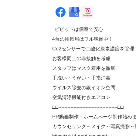
ビビッドは個室で安心
4台の換気扇はフル稼働中！
Co2センサーで二酸化炭素濃度を管理
お客様同士の非接触を考慮
スタッフはマスク着用を徹底
手洗い・うがい・手指消毒
ウイルス除去の銀イオン空間
空気清浄機能付きエアコン
□□---------------------------------------□□
PR動画制作・ホームページ制作始め
カウンセリング～メイク～写真撮影～