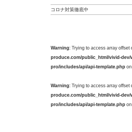
コロナ対策徹底中
Warning
: Trying to access array offset
produce.com/public_html/vivid-dev/
pro/includes/api/api-template.php
on
Warning
: Trying to access array offset
produce.com/public_html/vivid-dev/
pro/includes/api/api-template.php
on