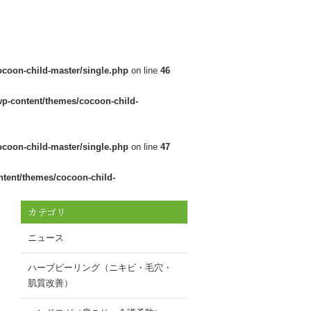
ocoon-child-master/single.php
on line
46
wp-content/themes/cocoon-child-
ocoon-child-master/single.php
on line
47
ntent/themes/cocoon-child-
カテゴリ
ニュース
ハーブピーリング（ニキビ・毛穴・
肌質改善）