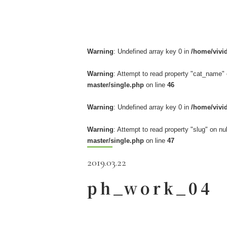
Warning
: Undefined array key 0 in
/home/vivi
Warning
: Attempt to read property "cat_name" 
master/single.php
on line
46
Warning
: Undefined array key 0 in
/home/vivi
Warning
: Attempt to read property "slug" on nul
master/single.php
on line
47
2019.03.22
ph_work_04