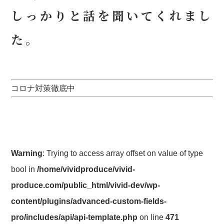
しっかりと話を聞いてくれまし
た。
コロナ対策徹底中
Warning
: Trying to access array offset on value of type
bool in
/home/vividproduce/vivid-
produce.com/public_html/vivid-dev/wp-
content/plugins/advanced-custom-fields-
pro/includes/api/api-template.php
on line
471