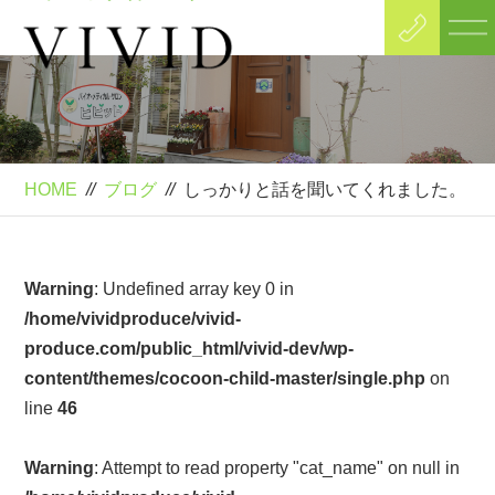
Blog
ブログ
HOME
//
ブログ
//
しっかりと話を聞いてくれました。
Warning
: Undefined array key 0 in
/home/vividproduce/vivid-
produce.com/public_html/vivid-dev/wp-
content/themes/cocoon-child-master/single.php
on
line
46
Warning
: Attempt to read property "cat_name" on null in