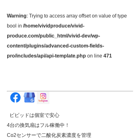
Warning
: Trying to access array offset on value of type
bool in
/home/vividproduce/vivid-
produce.com/public_html/vivid-dev/wp-
content/plugins/advanced-custom-fields-
pro/includes/api/api-template.php
on line
471
ビビッドは個室で安心
4台の換気扇はフル稼働中！
Co2センサーで二酸化炭素濃度を管理