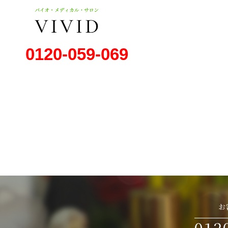
HOME
//
IMG_6248
0120-059-069
お