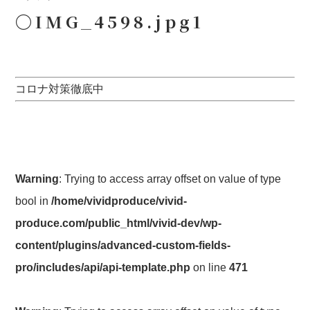
〇IMG_4598.jpg1
コロナ対策徹底中
Warning
: Trying to access array offset on value of type
bool in
/home/vividproduce/vivid-
produce.com/public_html/vivid-dev/wp-
content/plugins/advanced-custom-fields-
pro/includes/api/api-template.php
on line
471