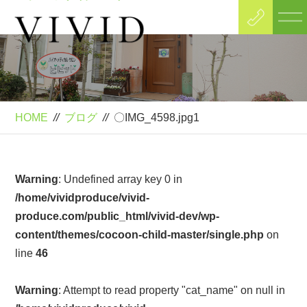
Blog
ブログ
HOME
//
ブログ
//
〇IMG_4598.jpg1
Warning
: Undefined array key 0 in
/home/vividproduce/vivid-
produce.com/public_html/vivid-dev/wp-
content/themes/cocoon-child-master/single.php
on
line
46
Warning
: Attempt to read property "cat_name" on null in