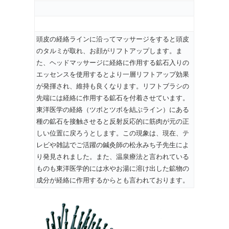
頭皮の経絡ラインに沿ってマッサージをすると頭皮
のタルミが取れ、お顔がリフトアップします。ま
た、ヘッドマッサージに経絡に作用する鉱石入りの
エッセンスを使用するとより一層リフトアップ効果
が発揮され、維持も良くなります。リフトブラシの
先端には経絡に作用する鉱石を付着させています。
東洋医学の経絡（ツボとツボを結ぶライン）にある
種の鉱石を接触させると反射反応的に筋肉が元の正
しい位置に戻ろうとします。この現象は、現在、テ
レビや雑誌でご活躍の鍼灸師の松永みち子先生によ
り発見されました。また、温泉療法と言われている
ものも東洋医学的には水やお湯に溶け出した鉱物の
成分が経絡に作用するからとも言われております。