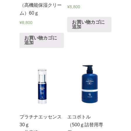
（高機能保湿クリー
¥
8,800
ム）60ｇ
お買い物カゴに
¥
8,800
追加
お買い物カゴに
追加
プラチナエッセンス
エコボトル
30ｇ
（500ｇ詰替用専