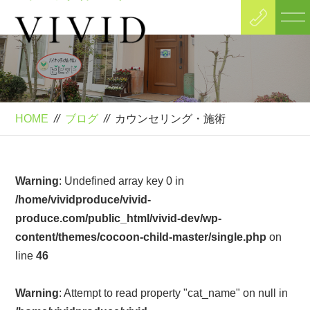
Blog
ブログ
HOME
//
ブログ
//
カウンセリング・施術
Warning
: Undefined array key 0 in
/home/vividproduce/vivid-
produce.com/public_html/vivid-dev/wp-
content/themes/cocoon-child-master/single.php
on
line
46
Warning
: Attempt to read property "cat_name" on null in