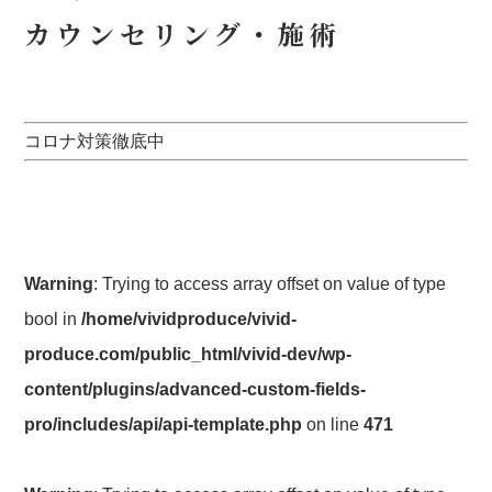
カウンセリング・施術
コロナ対策徹底中
Warning
: Trying to access array offset on value of type
bool in
/home/vividproduce/vivid-
produce.com/public_html/vivid-dev/wp-
content/plugins/advanced-custom-fields-
pro/includes/api/api-template.php
on line
471