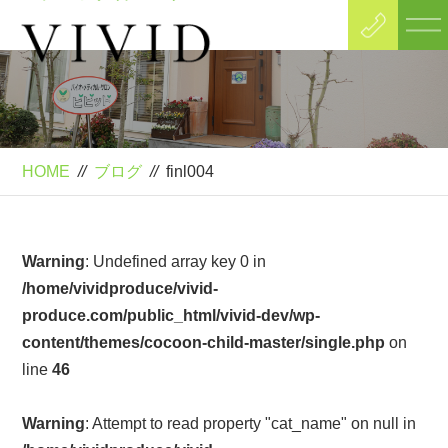
Blog
ブログ
HOME
//
ブログ
//
finl004
Warning
: Undefined array key 0 in
/home/vividproduce/vivid-
produce.com/public_html/vivid-dev/wp-
content/themes/cocoon-child-master/single.php
on
line
46
Warning
: Attempt to read property "cat_name" on null in