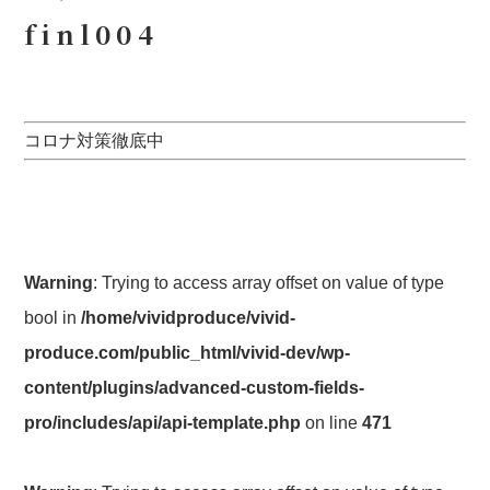
finl004
コロナ対策徹底中
Warning
: Trying to access array offset on value of type
bool in
/home/vividproduce/vivid-
produce.com/public_html/vivid-dev/wp-
content/plugins/advanced-custom-fields-
pro/includes/api/api-template.php
on line
471