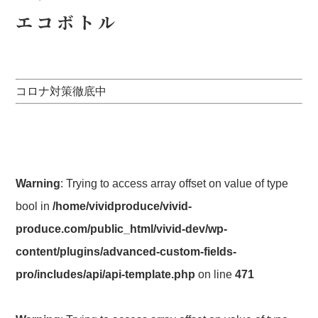
エコボトル
コロナ対策徹底中
Warning
: Trying to access array offset on value of type
bool in
/home/vividproduce/vivid-
produce.com/public_html/vivid-dev/wp-
content/plugins/advanced-custom-fields-
pro/includes/api/api-template.php
on line
471