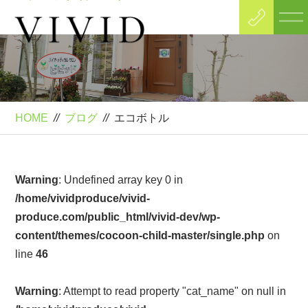
Blog
ブログ
HOME
//
ブログ
//
エコボトル
Warning
: Undefined array key 0 in
/home/vividproduce/vivid-
produce.com/public_html/vivid-dev/wp-
content/themes/cocoon-child-master/single.php
on
line
46
Warning
: Attempt to read property "cat_name" on null in