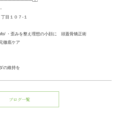
----------------------□□
-
１丁目１０７-１
ivid-beauty.info/ ・歪みを整え理想の小顔に 頭蓋骨矯正術
元徹底ケア
ダの維持を
ブログ一覧