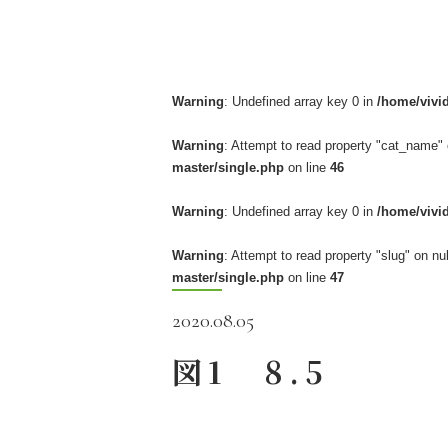
Warning
: Undefined array key 0 in
/home/vivi
Warning
: Attempt to read property "cat_name" 
master/single.php
on line
46
Warning
: Undefined array key 0 in
/home/vivi
Warning
: Attempt to read property "slug" on nul
master/single.php
on line
47
2020.08.05
図1 8.5