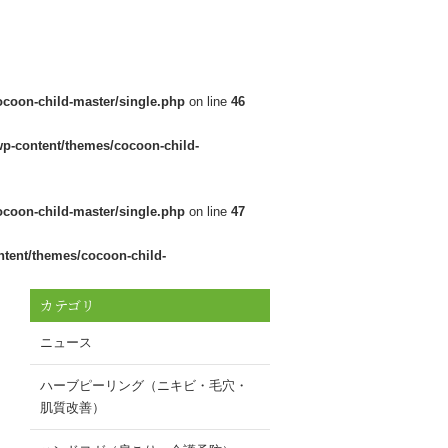
ocoon-child-master/single.php
on line
46
wp-content/themes/cocoon-child-
ocoon-child-master/single.php
on line
47
ntent/themes/cocoon-child-
カテゴリ
ニュース
ハーブピーリング（ニキビ・毛穴・
肌質改善）