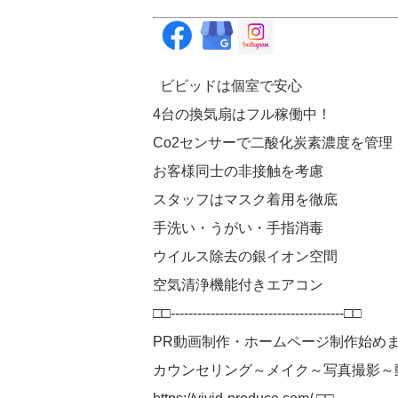
ビビッドは個室で安心
4台の換気扇はフル稼働中！
Co2センサーで二酸化炭素濃度を管理
お客様同士の非接触を考慮
スタッフはマスク着用を徹底
手洗い・うがい・手指消毒
ウイルス除去の銀イオン空間
空気清浄機能付きエアコン
□□---------------------------------------□□
PR動画制作・ホームページ制作始め
カウンセリング～メイク～写真撮影～