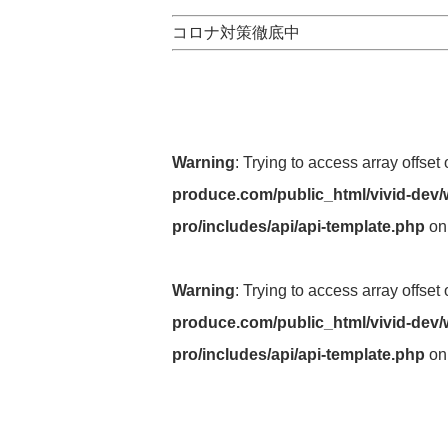
コロナ対策徹底中
Warning
: Trying to access array offset
produce.com/public_html/vivid-dev/
pro/includes/api/api-template.php
on
Warning
: Trying to access array offset
produce.com/public_html/vivid-dev/
pro/includes/api/api-template.php
on