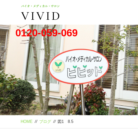
0120-059-069
HOME
//
ブログ
//
図1 8.5