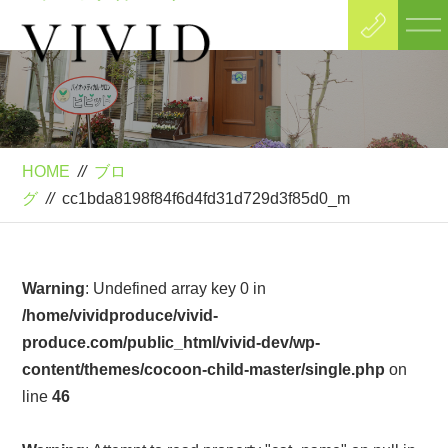
Blog
ブログ
HOME
//
ブロ
グ
//
cc1bda8198f84f6d4fd31d729d3f85d0_m
Warning
: Undefined array key 0 in
/home/vividproduce/vivid-
produce.com/public_html/vivid-dev/wp-
content/themes/cocoon-child-master/single.php
on
line
46