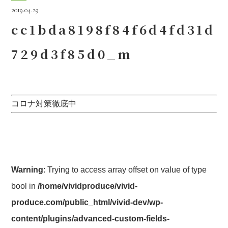
2019.04.29
cc1bda8198f84f6d4fd31d
729d3f85d0_m
コロナ対策徹底中
Warning
: Trying to access array offset on value of type
bool in
/home/vividproduce/vivid-
produce.com/public_html/vivid-dev/wp-
content/plugins/advanced-custom-fields-