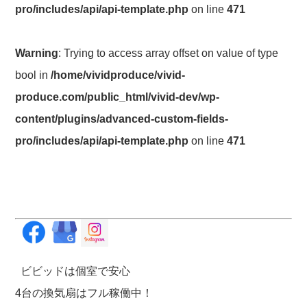
pro/includes/api/api-template.php
on line
471
Warning
: Trying to access array offset on value of type
bool in
/home/vividproduce/vivid-
produce.com/public_html/vivid-dev/wp-
content/plugins/advanced-custom-fields-
pro/includes/api/api-template.php
on line
471
ビビッドは個室で安心
4台の換気扇はフル稼働中！