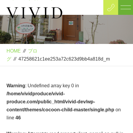
Blog
ブログ
HOME
//
ブロ
グ
//
47258621c1ee253a72c623d9bb4a818d_m
Warning
: Undefined array key 0 in
/home/vividproduce/vivid-
produce.com/public_html/vivid-dev/wp-
content/themes/cocoon-child-master/single.php
on
line
46