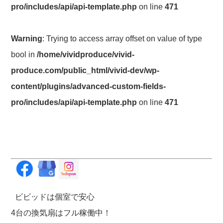
pro/includes/api/api-template.php
on line
471
Warning
: Trying to access array offset on value of type
bool in
/home/vividproduce/vivid-
produce.com/public_html/vivid-dev/wp-
content/plugins/advanced-custom-fields-
pro/includes/api/api-template.php
on line
471
ビビッドは個室で安心
4台の換気扇はフル稼働中！