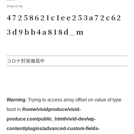
2019.07.09
47258621c1ee253a72c62
3d9bb4a818d_m
コロナ対策徹底中
Warning
: Trying to access array offset on value of type
bool in
/home/vividproduce/vivid-
produce.com/public_html/vivid-dev/wp-
content/plugins/advanced-custom-fields-