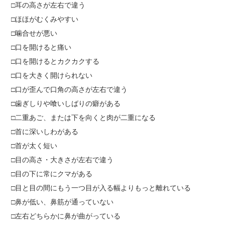
□耳の高さが左右で違う
□ほほがむくみやすい
□噛合せが悪い
□口を開けると痛い
□口を開けるとカクカクする
□口を大きく開けられない
□口が歪んで口角の高さが左右で違う
□歯ぎしりや喰いしばりの癖がある
□二重あご、または下を向くと肉が二重になる
□首に深いしわがある
□首が太く短い
□目の高さ・大きさが左右で違う
□目の下に常にクマがある
□目と目の間にもう一つ目が入る幅よりもっと離れている
□鼻が低い、鼻筋が通っていない
□左右どちらかに鼻が曲がっている