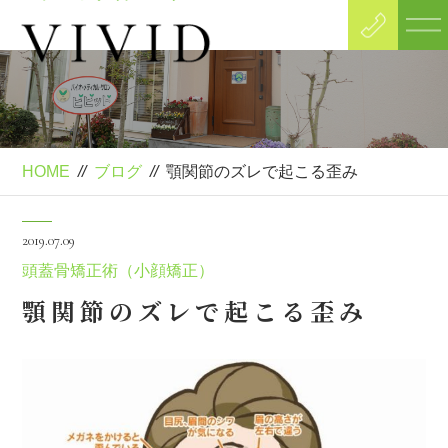
Blog
ブログ
HOME
//
ブログ
//
顎関節のズレで起こる歪み
2019.07.09
頭蓋骨矯正術（小顔矯正）
顎関節のズレで起こる歪み