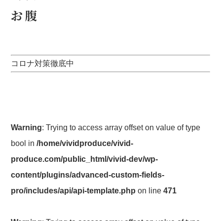
お腹
コロナ対策徹底中
Warning
: Trying to access array offset on value of type
bool in
/home/vividproduce/vivid-
produce.com/public_html/vivid-dev/wp-
content/plugins/advanced-custom-fields-
pro/includes/api/api-template.php
on line
471