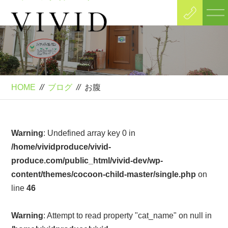
Blog
ブログ
HOME
//
ブログ
//
お腹
Warning
: Undefined array key 0 in
/home/vividproduce/vivid-
produce.com/public_html/vivid-dev/wp-
content/themes/cocoon-child-master/single.php
on
line
46
Warning
: Attempt to read property "cat_name" on null in