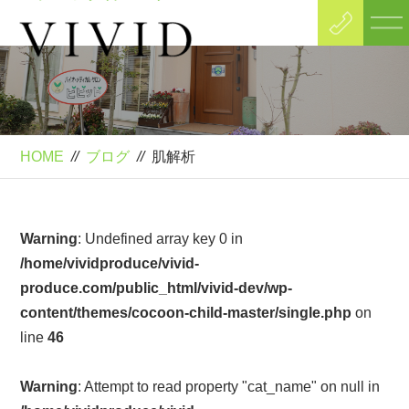
Blog
ブログ
HOME
//
ブログ
//
肌解析
Warning
: Undefined array key 0 in
/home/vividproduce/vivid-
produce.com/public_html/vivid-dev/wp-
content/themes/cocoon-child-master/single.php
on
line
46
Warning
: Attempt to read property "cat_name" on null in