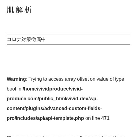
肌解析
コロナ対策徹底中
Warning
: Trying to access array offset on value of type
bool in
/home/vividproduce/vivid-
produce.com/public_html/vivid-dev/wp-
content/plugins/advanced-custom-fields-
pro/includes/api/api-template.php
on line
471