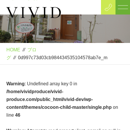
Blog
ブログ
HOME
//
ブロ
グ
//
0d997c73d03cb984434535104578ab7e_m
Warning
: Undefined array key 0 in
/home/vividproduce/vivid-
produce.com/public_html/vivid-dev/wp-
content/themes/cocoon-child-master/single.php
on
line
46