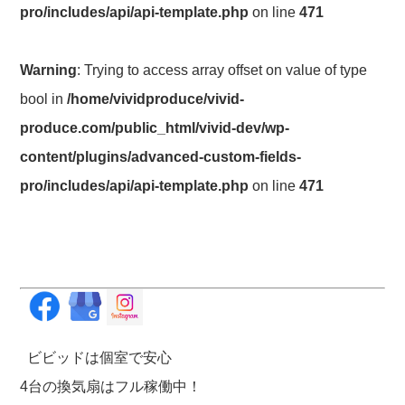
pro/includes/api/api-template.php
on line
471
Warning
: Trying to access array offset on value of type
bool in
/home/vividproduce/vivid-
produce.com/public_html/vivid-dev/wp-
content/plugins/advanced-custom-fields-
pro/includes/api/api-template.php
on line
471
ビビッドは個室で安心
4台の換気扇はフル稼働中！