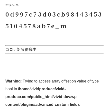
2019.04.22
0d997c73d03cb98443453
5104578ab7e_m
コロナ対策徹底中
Warning
: Trying to access array offset on value of type
bool in
/home/vividproduce/vivid-
produce.com/public_html/vivid-dev/wp-
content/plugins/advanced-custom-fields-