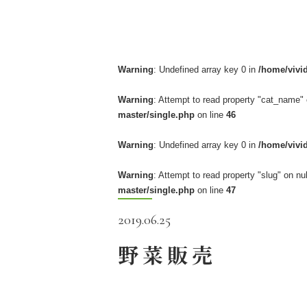
Warning
: Undefined array key 0 in
/home/vivi
Warning
: Attempt to read property "cat_name" 
master/single.php
on line
46
Warning
: Undefined array key 0 in
/home/vivi
Warning
: Attempt to read property "slug" on nul
master/single.php
on line
47
2019.06.25
野菜販売