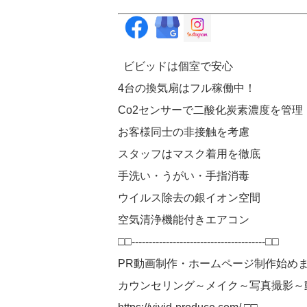
ビビッドは個室で安心
4台の換気扇はフル稼働中！
Co2センサーで二酸化炭素濃度を管理
お客様同士の非接触を考慮
スタッフはマスク着用を徹底
手洗い・うがい・手指消毒
ウイルス除去の銀イオン空間
空気清浄機能付きエアコン
□□---------------------------------------□□
PR動画制作・ホームページ制作始め
カウンセリング～メイク～写真撮影～