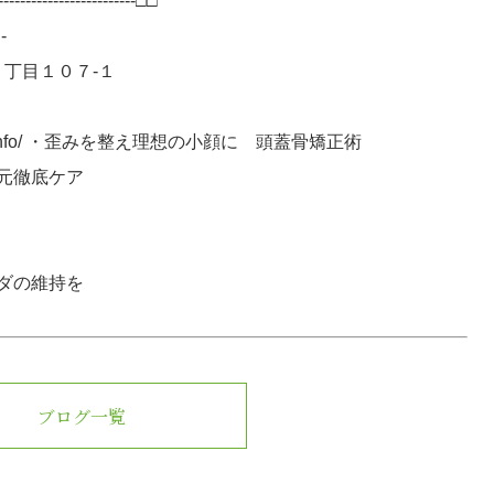
----------------------□□
-
１丁目１０７-１
ivid-beauty.info/ ・歪みを整え理想の小顔に 頭蓋骨矯正術
元徹底ケア
ダの維持を
ブログ一覧