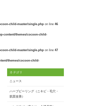
ocoon-child-master/single.php
on line
46
wp-content/themes/cocoon-child-
ocoon-child-master/single.php
on line
47
ntent/themes/cocoon-child-
カテゴリ
ニュース
ハーブピーリング（ニキビ・毛穴・
肌質改善）