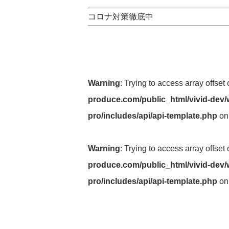
コロナ対策徹底中
Warning
: Trying to access array offset
produce.com/public_html/vivid-dev/
pro/includes/api/api-template.php
on
Warning
: Trying to access array offset
produce.com/public_html/vivid-dev/
pro/includes/api/api-template.php
on