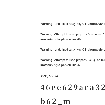
Warning
: Undefined array key 0 in
/home/vivi
Warning
: Attempt to read property "cat_name" 
master/single.php
on line
46
Warning
: Undefined array key 0 in
/home/vivi
Warning
: Attempt to read property "slug" on nul
master/single.php
on line
47
2019.06.12
46ee629aca3
b62_m