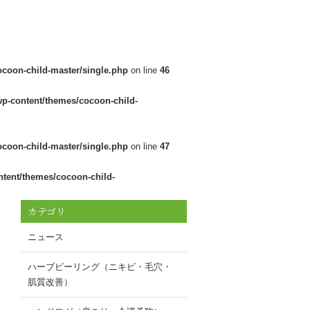
ocoon-child-master/single.php
on line
46
wp-content/themes/cocoon-child-
ocoon-child-master/single.php
on line
47
ntent/themes/cocoon-child-
カテゴリ
ニュース
ハーブピーリング（ニキビ・毛穴・
肌質改善）