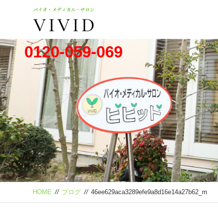
0120-059-069
HOME
//
ブログ
//
46ee629aca3289efe9a8d16e14a27b62_m