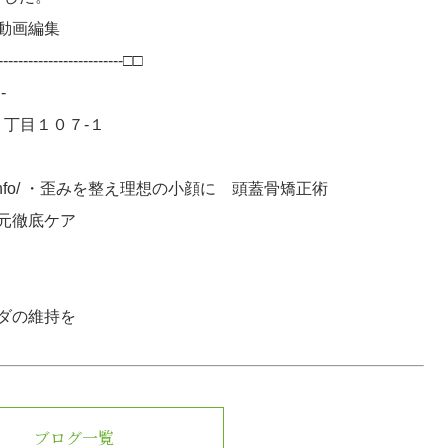
動画編集
----------------------□□
-
１丁目１０７-１
ivid-beauty.info/ ・歪みを整え理想の小顔に 頭蓋骨矯正術
元徹底ケア
ダの維持を
ブログ一覧