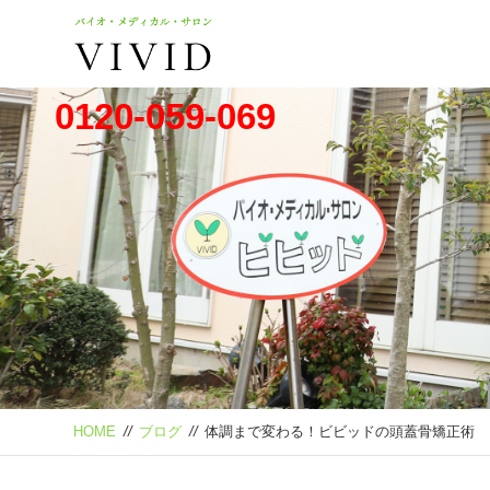
0120-059-069
HOME
//
ブログ
//
体調まで変わる！ビビッドの頭蓋骨矯正術