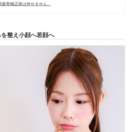
頭蓋骨矯正術は外せません。
みを整え小顔へ若顔へ