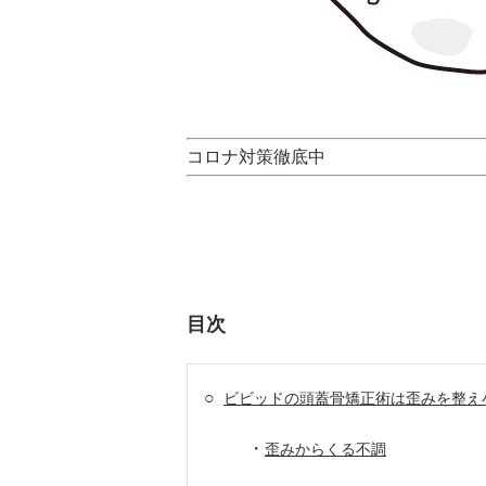
コロナ対策徹底中
目次
○
ビビッドの頭蓋骨矯正術は歪みを整え
・
歪みからくる不調