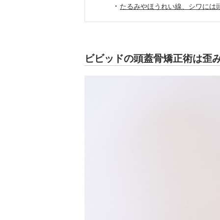
・
たるみやほうれい線、シワには
ビビッドの頭蓋骨矯正術は歪