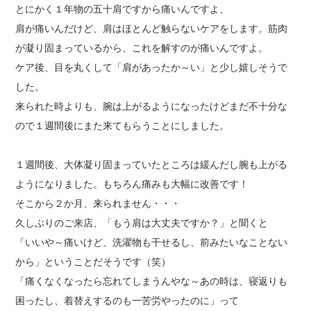
とにかく１年物の五十肩ですから痛いんですよ、
肩が痛いんだけど、肩はほとんど触らないケアをします。筋肉
が凝り固まっているから、これを解すのが痛いんですよ。
ケア後、目を丸くして「肩があったか～い」と少し嬉しそうで
した。
来られた時よりも、腕は上がるようになったけどまだ不十分な
ので１週間後にまた来てもらうことにしました。
１週間後、大体凝り固まっていたところは緩んだし腕も上がる
ようになりました。もちろん痛みも大幅に改善です！
そこから２か月、来られません・・・
久しぶりのご来店、「もう肩は大丈夫ですか？」と聞くと
「いいや～痛いけど、洗濯物も干せるし、前みたいなことない
から」ということだそうです（笑）
「痛くなくなったら忘れてしまうんやな～あの時は、寝返りも
困ったし、着替えするのも一苦労やったのに」って