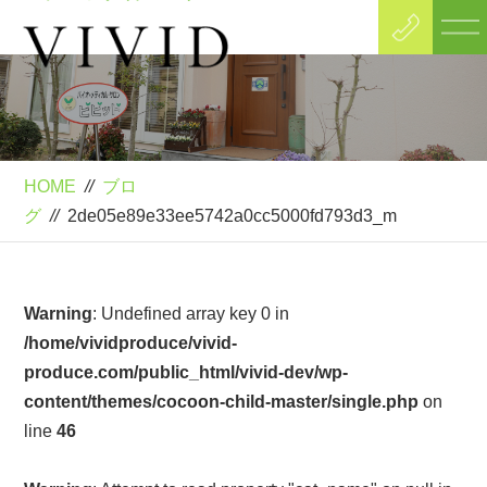
Blog
ブログ
HOME
//
ブロ
グ
//
2de05e89e33ee5742a0cc5000fd793d3_m
Warning
: Undefined array key 0 in
/home/vividproduce/vivid-
produce.com/public_html/vivid-dev/wp-
content/themes/cocoon-child-master/single.php
on
line
46