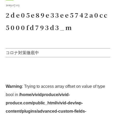
2019.07.03
2de05e89e33ee5742a0cc
5000fd793d3_m
コロナ対策徹底中
Warning
: Trying to access array offset on value of type
bool in
/home/vividproduce/vivid-
produce.com/public_html/vivid-dev/wp-
content/plugins/advanced-custom-fields-