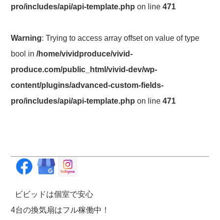
pro/includes/api/api-template.php
on line
471
Warning
: Trying to access array offset on value of type
bool in
/home/vividproduce/vivid-
produce.com/public_html/vivid-dev/wp-
content/plugins/advanced-custom-fields-
pro/includes/api/api-template.php
on line
471
ビビッドは個室で安心
4台の換気扇はフル稼働中！