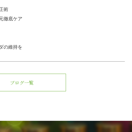
正術
元徹底ケア
ダの維持を
ブログ一覧