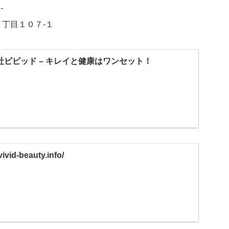
-
１丁目１０７-１
社ビビッド – キレイと健康はワンセット！
vivid-beauty.info/