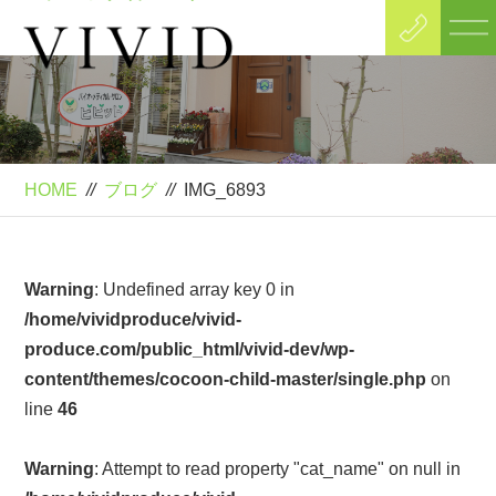
Blog
ブログ
HOME
//
ブログ
//
IMG_6893
Warning
: Undefined array key 0 in
/home/vividproduce/vivid-
produce.com/public_html/vivid-dev/wp-
content/themes/cocoon-child-master/single.php
on
line
46
Warning
: Attempt to read property "cat_name" on null in