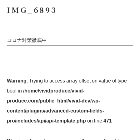
IMG_6893
コロナ対策徹底中
Warning
: Trying to access array offset on value of type
bool in
/home/vividproduce/vivid-
produce.com/public_html/vivid-dev/wp-
content/plugins/advanced-custom-fields-
pro/includes/api/api-template.php
on line
471