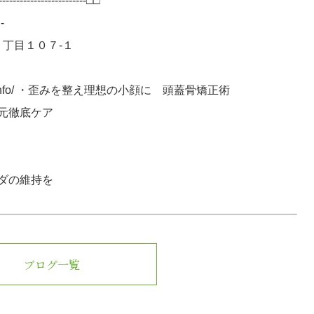
----------------------□□
-
１丁目１０７-１
ivid-beauty.info/ ・歪みを整え理想の小顔に 頭蓋骨矯正術
元徹底ケア
ダの維持を
ブログ一覧