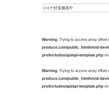
コロナ対策徹底中
Warning
: Trying to access array offset
produce.com/public_html/vivid-dev/
pro/includes/api/api-template.php
on
Warning
: Trying to access array offset
produce.com/public_html/vivid-dev/
pro/includes/api/api-template.php
on