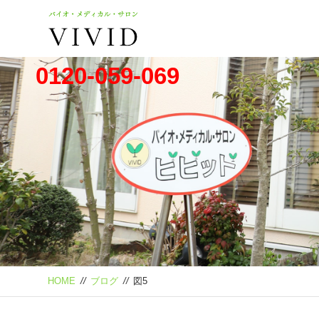
0120-059-069
HOME
//
ブログ
//
図5