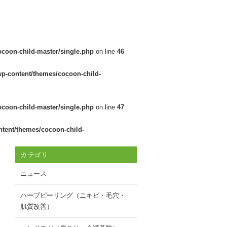
ocoon-child-master/single.php
on line
46
wp-content/themes/cocoon-child-
ocoon-child-master/single.php
on line
47
ntent/themes/cocoon-child-
カテゴリ
ニュース
ハーブピーリング（ニキビ・毛穴・
肌質改善）