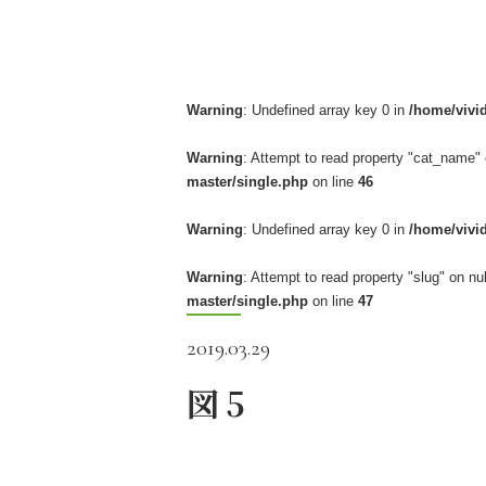
Warning
: Undefined array key 0 in
/home/vivi
Warning
: Attempt to read property "cat_name" 
master/single.php
on line
46
Warning
: Undefined array key 0 in
/home/vivi
Warning
: Attempt to read property "slug" on nul
master/single.php
on line
47
2019.03.29
図5