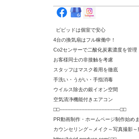
ビビッドは個室で安心
4台の換気扇はフル稼働中！
Co2センサーで二酸化炭素濃度を管理
お客様同士の非接触を考慮
スタッフはマスク着用を徹底
手洗い・うがい・手指消毒
ウイルス除去の銀イオン空間
空気清浄機能付きエアコン
□□---------------------------------------□□
PR動画制作・ホームページ制作始め
カウンセリング～メイク～写真撮影～