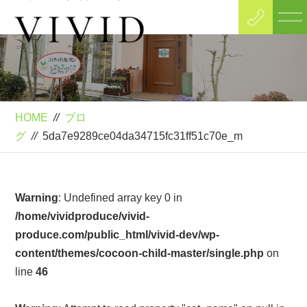
Blog
ブログ
HOME
//
ブロ
グ
//
5da7e9289ce04da34715fc31ff51c70e_m
Warning
: Undefined array key 0 in
/home/vividproduce/vivid-
produce.com/public_html/vivid-dev/wp-
content/themes/cocoon-child-master/single.php
on
line
46