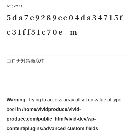
2019.07.31
5da7e9289ce04da34715f
c31ff51c70e_m
コロナ対策徹底中
Warning
: Trying to access array offset on value of type
bool in
/home/vividproduce/vivid-
produce.com/public_html/vivid-dev/wp-
content/plugins/advanced-custom-fields-