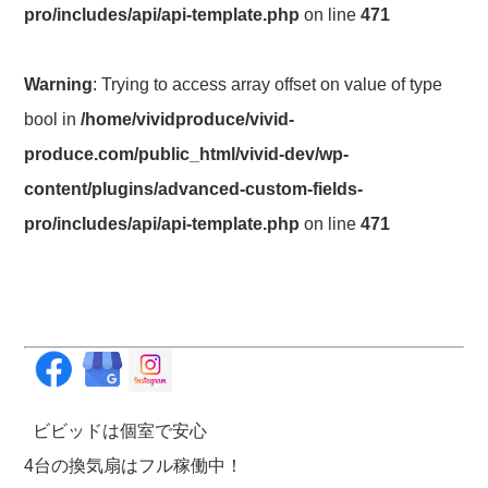
pro/includes/api/api-template.php
on line
471
Warning
: Trying to access array offset on value of type
bool in
/home/vividproduce/vivid-
produce.com/public_html/vivid-dev/wp-
content/plugins/advanced-custom-fields-
pro/includes/api/api-template.php
on line
471
ビビッドは個室で安心
4台の換気扇はフル稼働中！